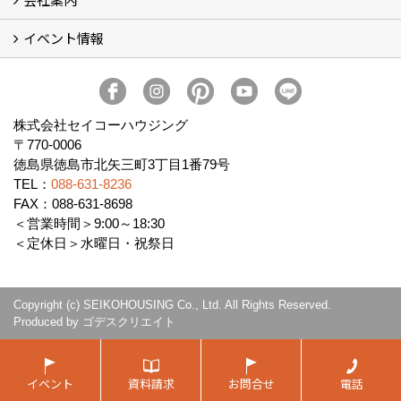
イベント情報
会社概要
アクセス
スタッフ紹介
家づくりコラム
消費者志向自主宣言
ZEHビルダー2025年度実績報告書
SDGs宣言
リクルート
プライバシーポリシー
ご紹介キャンペーン
イベント予告
イベント報告
株式会社セイコーハウジング
〒770-0006
徳島県徳島市北矢三町3丁目1番79号
TEL：
088-631-8236
FAX：088-631-8698
＜営業時間＞9:00～18:30
＜定休日＞水曜日・祝祭日
Copyright (c) SEIKOHOUSING Co., Ltd. All Rights Reserved.
Produced by
ゴデスクリエイト
イベント
資料請求
お問合せ
電話