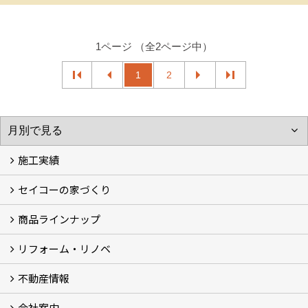
1ページ （全2ページ中）
1
2
施工実績
セイコーの家づくり
フォトギャラリー
完工事例
お客様の声
商品ラインナップ
家づくりコンセプト (2)
家づくりの特徴 (16)
□高性能住宅 (4)
□OMソーラーハウス (5)
□55歳からの家づくり
□わざわ座
□快適性 (4)
□光熱費 (3)
家づくりコラム
メンテナンス
リフォーム・リノベ
モデルハウス「Vita -ヴィータ-」
リノベーション モデルハウス「Crear -クレア-」
平屋の家
建築家とつくる家 (10)
不動産情報
セイコーのリフォーム・リノベ
もっと知りたい、セイコーのリフォーム・リノベ
会社案内
田宮・矢三の不動産ならセイコーハウジング
土地・中古住宅情報
賃貸情報
実家相続
ECOTOWN西矢三第3期・第4期分譲中