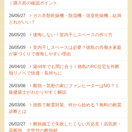
｜購入前の確認ポイント
26/05/27
ガス衣類乾燥機・除湿機・浴室乾燥機…結局
どれがいい？
26/05/20
後悔しない！室内干しスペースの作り方
26/05/09
室内干しスペースは必要？徳島の共働き家庭
が家づくりで後悔しやすい理由
26/04/10
築44年でも間に合う！徳島のRC住宅を外断
熱リノベで快適・長持ちに
26/03/08
断熱・気密の家にファンヒーターはNG？１
級建築士がわかりやすく解説
26/03/06
徳島で耐震対策、何から始める？無料の耐震
診断とは
26/02/27
断熱施工で失敗したくない方必見！高気密・
高断熱 次世代の断熱材