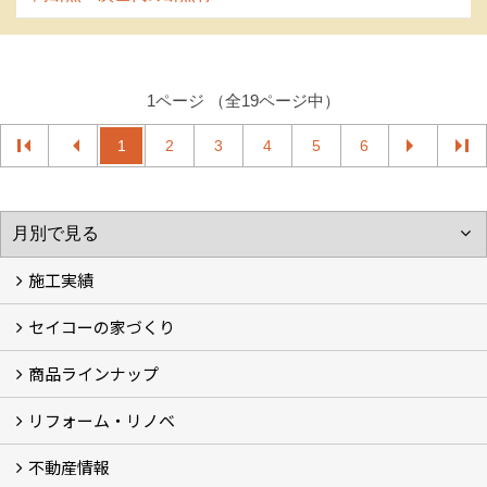
1ページ （全19ページ中）
1
2
3
4
5
6
施工実績
セイコーの家づくり
フォトギャラリー
完工事例
お客様の声
商品ラインナップ
家づくりコンセプト (2)
家づくりの特徴 (16)
□高性能住宅 (4)
□OMソーラーハウス (5)
□55歳からの家づくり
□わざわ座
□快適性 (4)
□光熱費 (3)
家づくりコラム
メンテナンス
リフォーム・リノベ
モデルハウス「Vita -ヴィータ-」
リノベーション モデルハウス「Crear -クレア-」
平屋の家
建築家とつくる家 (10)
不動産情報
セイコーのリフォーム・リノベ
もっと知りたい、セイコーのリフォーム・リノベ