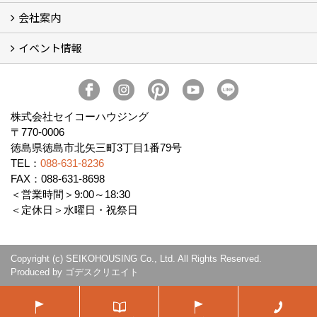
会社案内
田宮・矢三の不動産ならセイコーハウジング
土地・中古住宅情報
賃貸情報
実家相続
ECOTOWN西矢三第3期・第4期分譲中
イベント情報
会社概要
アクセス
スタッフ紹介
家づくりコラム
消費者志向自主宣言
ZEHビルダー2025年度実績報告書
SDGs宣言
リクルート
プライバシーポリシー
ご紹介キャンペーン
イベント予告
イベント報告
株式会社セイコーハウジング
〒770-0006
徳島県徳島市北矢三町3丁目1番79号
TEL：
088-631-8236
FAX：088-631-8698
＜営業時間＞9:00～18:30
＜定休日＞水曜日・祝祭日
Copyright (c) SEIKOHOUSING Co., Ltd. All Rights Reserved.
Produced by
ゴデスクリエイト