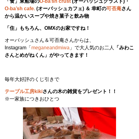
「食」東船場の
O-ba’sh crust
(オーバッシュクラスト)・
O-ba’sh cafe.
(オーバッシュカフェ) ＆ 幸町の
可否庵
さん
から温かいスープや焼き菓子と飲み物
「住」もちろん、OMXのお家ですね！
オーバッシュさん＆可否庵さんからは、
Instagram「
meganeandmiwa
」で大人気のお二人
「みわこ
さんとめがねくん」がやってきます！
毎年大好評のくじ引きで
テーブル工房kiki
さんの木の雑貨をプレゼント！！
※一家族につきおひとつ