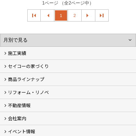
1ページ （全2ページ中）
1
2
施工実績
セイコーの家づくり
フォトギャラリー
完工事例
お客様の声
商品ラインナップ
家づくりコンセプト (2)
家づくりの特徴 (16)
□高性能住宅 (4)
□OMソーラーハウス (5)
□55歳からの家づくり
□わざわ座
□快適性 (4)
□光熱費 (3)
家づくりコラム
メンテナンス
リフォーム・リノベ
モデルハウス「Vita -ヴィータ-」
リノベーション モデルハウス「Crear -クレア-」
平屋の家
建築家とつくる家 (10)
不動産情報
セイコーのリフォーム・リノベ
もっと知りたい、セイコーのリフォーム・リノベ
会社案内
田宮・矢三の不動産ならセイコーハウジング
土地・中古住宅情報
賃貸情報
実家相続
ECOTOWN西矢三第3期・第4期分譲中
イベント情報
会社概要
アクセス
スタッフ紹介
家づくりコラム
消費者志向自主宣言
ZEHビルダー2025年度実績報告書
SDGs宣言
リクルート
プライバシーポリシー
ご紹介キャンペーン