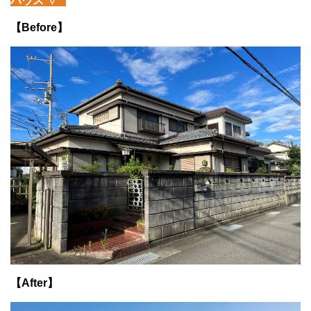
ハウス
▽
【Before】
【After】