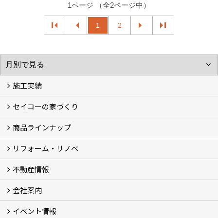
1ページ （全2ページ中）
1
2
施工実績
セイコーの家づくり
フォトギャラリー
完工事例
お客様の声
商品ラインナップ
家づくりコンセプト (2)
家づくりの特徴 (16)
□高性能住宅 (4)
□OMソーラーハウス (5)
□55歳からの家づくり
□わざわ座
□快適性 (4)
□光熱費 (3)
家づくりコラム
メンテナンス
リフォーム・リノベ
モデルハウス「Vita -ヴィータ-」
リノベーション モデルハウス「Crear -クレア-」
平屋の家
建築家とつくる家 (10)
不動産情報
セイコーのリフォーム・リノベ
もっと知りたい、セイコーのリフォーム・リノベ
会社案内
田宮・矢三の不動産ならセイコーハウジング
土地・中古住宅情報
賃貸情報
実家相続
ECOTOWN西矢三第3期・第4期分譲中
イベント情報
会社概要
アクセス
スタッフ紹介
家づくりコラム
消費者志向自主宣言
ZEHビルダー2025年度実績報告書
SDGs宣言
リクルート
プライバシーポリシー
ご紹介キャンペーン