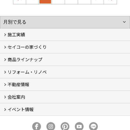
施工実績
セイコーの家づくり
フォトギャラリー
完工事例
お客様の声
商品ラインナップ
家づくりコンセプト (2)
家づくりの特徴 (16)
□高性能住宅 (4)
□OMソーラーハウス (5)
□55歳からの家づくり
□わざわ座
□快適性 (4)
□光熱費 (3)
家づくりコラム
メンテナンス
リフォーム・リノベ
モデルハウス「Vita -ヴィータ-」
リノベーション モデルハウス「Crear -クレア-」
平屋の家
建築家とつくる家 (10)
不動産情報
セイコーのリフォーム・リノベ
もっと知りたい、セイコーのリフォーム・リノベ
会社案内
田宮・矢三の不動産ならセイコーハウジング
土地・中古住宅情報
賃貸情報
実家相続
ECOTOWN西矢三第3期・第4期分譲中
イベント情報
会社概要
アクセス
スタッフ紹介
家づくりコラム
消費者志向自主宣言
ZEHビルダー2025年度実績報告書
SDGs宣言
リクルート
プライバシーポリシー
ご紹介キャンペーン
イベント予告
イベント報告