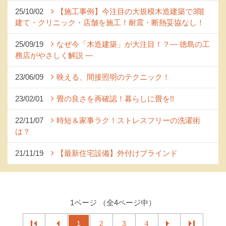
25/10/02
【施工事例】今注目の大規模木造建築で3階
建て・クリニック・店舗を施工！耐震・断熱妥協なし！
25/09/19
なぜ今「木造建築」が大注目！？― 徳島の工
務店がやさしく解説 ―
23/06/09
映える、間接照明のテクニック！
23/02/01
畳の良さを再確認！暮らしに畳を!!
22/11/07
時短＆家事ラク！ストレスフリーの洗濯術
は？
21/11/19
【最新住宅設備】外付けブラインド
1ページ （全4ページ中）
1
2
3
4