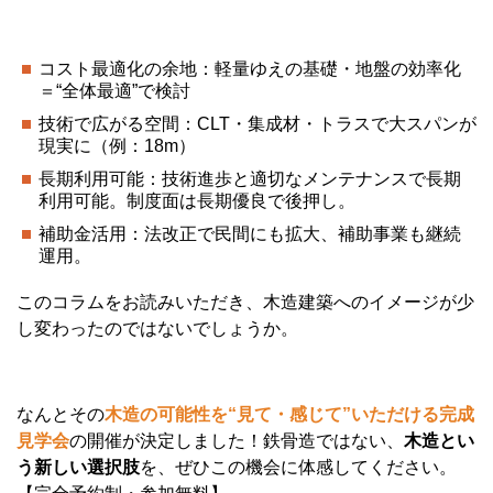
コスト最適化の余地：軽量ゆえの基礎・地盤の効率化
＝“全体最適”で検討
技術で広がる空間：CLT・集成材・トラスで大スパンが
現実に（例：18m）
長期利用可能：技術進歩と適切なメンテナンスで長期
利用可能。制度面は長期優良で後押し。
補助金活用：法改正で民間にも拡大、補助事業も継続
運用。
このコラムをお読みいただき、木造建築へのイメージが少
し変わったのではないでしょうか。
なんとその
木造の可能性を“見て・感じて”いただける完成
見学会
の開催が決定しました！
鉄骨造ではない、
木造とい
う新しい選択肢
を、ぜひこの機会に体感してください。