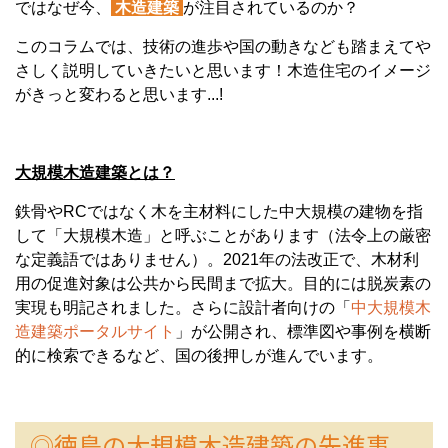
ではなぜ今、
木造建築
が注目されているのか？
このコラムでは、技術の進歩や国の動きなども踏まえてや
さしく説明していきたいと思います！木造住宅のイメージ
がきっと変わると思います...!
大規模木造建築とは？
鉄骨やRCではなく
木を主材料にした中大規模の建物
を指
して「大規模木造」と呼ぶことがあります（法令上の厳密
な定義語ではありません）。2021年の法改正で、木材利
用の促進対象は
公共から民間まで拡大
。目的には
脱炭素の
実現
も明記されました。さらに設計者向けの「
中大規模木
造建築ポータルサイト
」が公開され、
標準図や事例を横断
的に検索
できるなど、国の後押しが進んでいます。
◎徳島の大規模木造建築の先進事