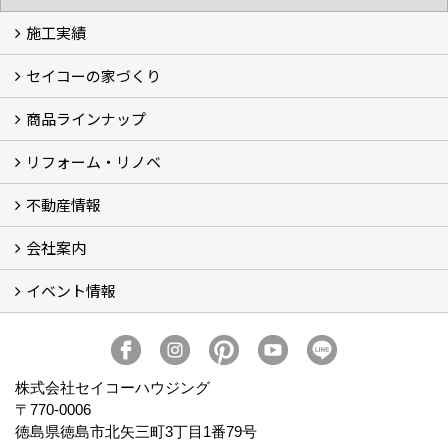
施工実績
セイコーの家づくり
フォトギャラリー
完工事例
お客様の声
商品ラインナップ
家づくりコンセプト (2)
家づくりの特徴 (16)
□高性能住宅 (4)
□OMソーラーハウス (5)
□55歳からの家づくり
□わざわ座
□快適性 (4)
□光熱費 (3)
家づくりコラム
メンテナンス
リフォーム・リノベ
モデルハウス「Vita -ヴィータ-」
リノベーション モデルハウス「Crear -クレア-」
平屋の家
建築家とつくる家 (10)
不動産情報
セイコーのリフォーム・リノベ
もっと知りたい、セイコーのリフォーム・リノベ
会社案内
田宮・矢三の不動産ならセイコーハウジング
土地・中古住宅情報
賃貸情報
実家相続
ECOTOWN西矢三第3期・第4期分譲中
イベント情報
会社概要
アクセス
スタッフ紹介
家づくりコラム
消費者志向自主宣言
ZEHビルダー2025年度実績報告書
SDGs宣言
リクルート
プライバシーポリシー
ご紹介キャンペーン
イベント予告
イベント報告
株式会社セイコーハウジング
〒770-0006
徳島県徳島市北矢三町3丁目1番79号