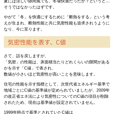
夏には涼しい隙間風でも、冬場快適だったか？というと…
そうではなかったはずです。
やがて「冬」を快適にするために「断熱をする」という考
えが生まれ、断熱性能と共に気密性能も追求されうように
なり、今に至ります。
気密性能を表す、C値
さて、話を戻しますが、
「気密」の性能は、床面積当たりどれくらいの隙間がある
かを示す「
C
値」で表され、
数値が小さいほど気密性が高いことを意味します。
住宅の性能を示す指標として、次世代省エネルギー基準で
地域ごとに
C
値の基準値が定められていましたが、
2009
年
の改正省エネ法により気密性についての
C
値の項目が削除
されたため、現在は基準値が設定されていません。
1999
年時点で基準とされていた
C
値は