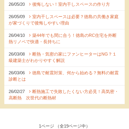
26/05/20
後悔しない！室内干しスペースの作り方
26/05/09
室内干しスペースは必要？徳島の共働き家庭
が家づくりで後悔しやすい理由
26/04/10
築44年でも間に合う！徳島のRC住宅を外断
熱リノベで快適・長持ちに
26/03/08
断熱・気密の家にファンヒーターはNG？１
級建築士がわかりやすく解説
26/03/06
徳島で耐震対策、何から始める？無料の耐震
診断とは
26/02/27
断熱施工で失敗したくない方必見！高気密・
高断熱 次世代の断熱材
1ページ （全19ページ中）