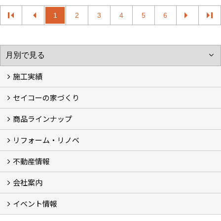
1
2
3
4
5
6
施工実績
セイコーの家づくり
フォトギャラリー
完工事例
お客様の声
商品ラインナップ
家づくりコンセプト (2)
家づくりの特徴 (16)
□高性能住宅 (4)
□OMソーラーハウス (5)
□55歳からの家づくり
□わざわ座
□快適性 (4)
□光熱費 (3)
家づくりコラム
メンテナンス
リフォーム・リノベ
モデルハウス「Vita -ヴィータ-」
リノベーション モデルハウス「Crear -クレア-」
平屋の家
建築家とつくる家 (10)
不動産情報
セイコーのリフォーム・リノベ
もっと知りたい、セイコーのリフォーム・リノベ
会社案内
田宮・矢三の不動産ならセイコーハウジング
土地・中古住宅情報
賃貸情報
実家相続
ECOTOWN西矢三第3期・第4期分譲中
イベント情報
会社概要
アクセス
スタッフ紹介
家づくりコラム
消費者志向自主宣言
ZEHビルダー2025年度実績報告書
SDGs宣言
リクルート
プライバシーポリシー
ご紹介キャンペーン