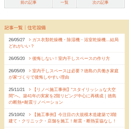
前の記事
一覧
次の記事
記事一覧｜住宅設備
26/05/27
ガス衣類乾燥機・除湿機・浴室乾燥機…結局
どれがいい？
26/05/20
後悔しない！室内干しスペースの作り方
26/05/09
室内干しスペースは必要？徳島の共働き家庭
が家づくりで後悔しやすい理由
25/11/21
【リノベ施工事例】“スタイリッシュな大空
間”へ。築41年の実家を2階リビング中心に再構成｜徳島
の断熱×耐震リノベーション
25/10/02
【施工事例】今注目の大規模木造建築で3階
建て・クリニック・店舗を施工！耐震・断熱妥協なし！