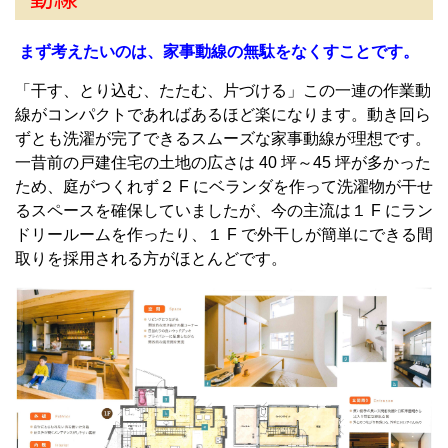
まず考えたいのは、家事動線の無駄をなくすことです。
「干す、とり込む、たたむ、片づける」この一連の作業動
線がコンパクトであればあるほど楽になります。動き回ら
ずとも洗濯が完了できるスムーズな家事動線が理想です。
一昔前の戸建住宅の土地の広さは 40 坪～45 坪が多かった
ため、庭がつくれず２ F にベランダを作って洗濯物が干せ
るスペースを確保していましたが、今の主流は１ F にラン
ドリールームを作ったり、１ F で外干しが簡単にできる間
取りを採用される方がほとんどです。