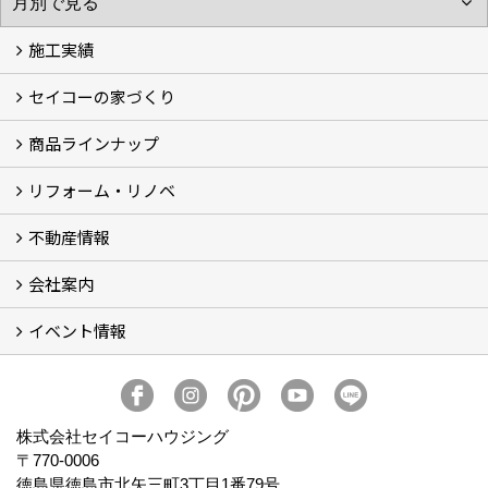
施工実績
セイコーの家づくり
フォトギャラリー
完工事例
お客様の声
商品ラインナップ
家づくりコンセプト (2)
家づくりの特徴 (16)
□高性能住宅 (4)
□OMソーラーハウス (5)
□55歳からの家づくり
□わざわ座
□快適性 (4)
□光熱費 (3)
家づくりコラム
メンテナンス
リフォーム・リノベ
モデルハウス「Vita -ヴィータ-」
リノベーション モデルハウス「Crear -クレア-」
平屋の家
建築家とつくる家 (10)
不動産情報
セイコーのリフォーム・リノベ
もっと知りたい、セイコーのリフォーム・リノベ
会社案内
田宮・矢三の不動産ならセイコーハウジング
土地・中古住宅情報
賃貸情報
実家相続
ECOTOWN西矢三第3期・第4期分譲中
イベント情報
会社概要
アクセス
スタッフ紹介
家づくりコラム
消費者志向自主宣言
ZEHビルダー2025年度実績報告書
SDGs宣言
リクルート
プライバシーポリシー
ご紹介キャンペーン
イベント予告
イベント報告
株式会社セイコーハウジング
〒770-0006
徳島県徳島市北矢三町3丁目1番79号