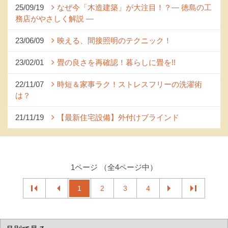
25/09/19
なぜ今「木造建築」が大注目！？― 徳島の工
務店がやさしく解説 ―
23/06/09
映える、間接照明のテクニック！
23/02/01
畳の良さを再確認！暮らしに畳を!!
22/11/07
時短＆家事ラク！ストレスフリーの洗濯術
は？
21/11/19
【最新住宅設備】外付けブラインド
1ページ （全4ページ中）
1
2
3
4