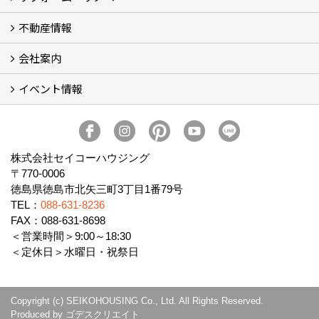
不動産情報
セイコーのリフォーム・リノベ
もっと知りたい、セイコーのリフォーム・リノベ
会社案内
田宮・矢三の不動産ならセイコーハウジング
土地・中古住宅情報
賃貸情報
実家相続
ECOTOWN西矢三第3期・第4期分譲中
イベント情報
会社概要
アクセス
スタッフ紹介
家づくりコラム
消費者志向自主宣言
ZEHビルダー2025年度実績報告書
SDGs宣言
リクルート
プライバシーポリシー
ご紹介キャンペーン
イベント予告
イベント報告
株式会社セイコーハウジング
〒770-0006
徳島県徳島市北矢三町3丁目1番79号
TEL：
088-631-8236
FAX：088-631-8698
＜営業時間＞9:00～18:30
＜定休日＞水曜日・祝祭日
Copyright (c) SEIKOHOUSING Co., Ltd. All Rights Reserved.
Produced by
ゴデスクリエイト