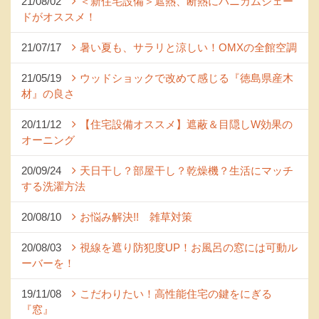
21/08/02
＜新住宅設備＞遮熱、断熱にハニカムシェー
ドがオススメ！
21/07/17
暑い夏も、サラリと涼しい！OMXの全館空調
21/05/19
ウッドショックで改めて感じる『徳島県産木
材』の良さ
20/11/12
【住宅設備オススメ】遮蔽＆目隠しW効果の
オーニング
20/09/24
天日干し？部屋干し？乾燥機？生活にマッチ
する洗濯方法
20/08/10
お悩み解決!! 雑草対策
20/08/03
視線を遮り防犯度UP！お風呂の窓には可動ル
ーバーを！
19/11/08
こだわりたい！高性能住宅の鍵をにぎる
『窓』