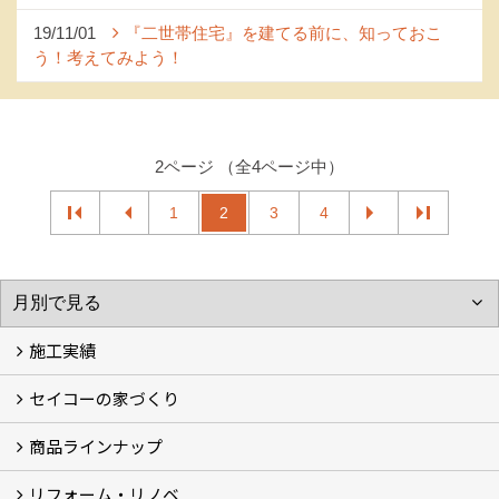
19/11/01
『二世帯住宅』を建てる前に、知っておこ
う！考えてみよう！
2ページ （全4ページ中）
1
2
3
4
施工実績
セイコーの家づくり
フォトギャラリー
完工事例
お客様の声
商品ラインナップ
家づくりコンセプト (2)
家づくりの特徴 (16)
□高性能住宅 (4)
□OMソーラーハウス (5)
□55歳からの家づくり
□わざわ座
□快適性 (4)
□光熱費 (3)
家づくりコラム
メンテナンス
リフォーム・リノベ
モデルハウス「Vita -ヴィータ-」
リノベーション モデルハウス「Crear -クレア-」
平屋の家
建築家とつくる家 (10)