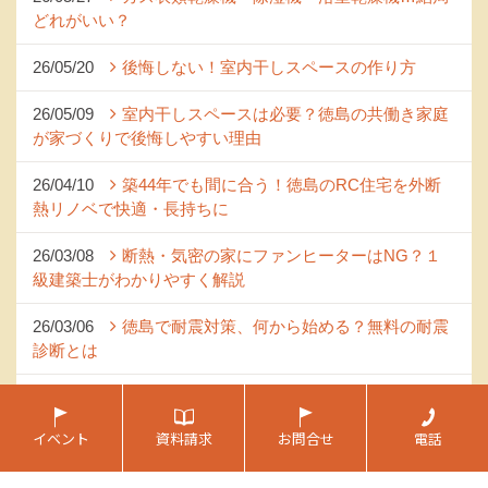
どれがいい？
26/05/20
後悔しない！室内干しスペースの作り方
26/05/09
室内干しスペースは必要？徳島の共働き家庭
が家づくりで後悔しやすい理由
26/04/10
築44年でも間に合う！徳島のRC住宅を外断
熱リノベで快適・長持ちに
26/03/08
断熱・気密の家にファンヒーターはNG？１
級建築士がわかりやすく解説
26/03/06
徳島で耐震対策、何から始める？無料の耐震
診断とは
26/02/27
断熱施工で失敗したくない方必見！高気密・
高断熱 次世代の断熱材
イベント
資料請求
お問合せ
電話