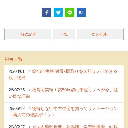
前の記事
一覧
次の記事
記事一覧
26/08/01
築45年物件 耐震×間取りを大胆リノベできる
訳｜徳島
26/07/25
徳島で実現！築50年超の平屋リノベが今、狙
い目な理由
26/06/12
後悔しない中古住宅を買ってリノベーション
｜購入前の確認ポイント
26/05/27
ガス衣類乾燥機・除湿機・浴室乾燥機…結局