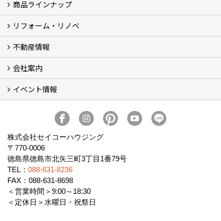
商品ラインナップ
家づくりコンセプト (2)
家づくりの特徴 (16)
□高性能住宅 (4)
□OMソーラーハウス (5)
□55歳からの家づくり
□わざわ座
□快適性 (4)
□光熱費 (3)
家づくりコラム
メンテナンス
リフォーム・リノベ
モデルハウス「Vita -ヴィータ-」
リノベーション モデルハウス「Crear -クレア-」
平屋の家
建築家とつくる家 (10)
不動産情報
セイコーのリフォーム・リノベ
もっと知りたい、セイコーのリフォーム・リノベ
会社案内
田宮・矢三の不動産ならセイコーハウジング
土地・中古住宅情報
賃貸情報
実家相続
ECOTOWN西矢三第3期・第4期分譲中
イベント情報
会社概要
アクセス
スタッフ紹介
家づくりコラム
消費者志向自主宣言
ZEHビルダー2025年度実績報告書
SDGs宣言
リクルート
プライバシーポリシー
ご紹介キャンペーン
イベント予告
イベント報告
株式会社セイコーハウジング
〒770-0006
徳島県徳島市北矢三町3丁目1番79号
TEL：
088-631-8236
FAX：088-631-8698
＜営業時間＞9:00～18:30
＜定休日＞水曜日・祝祭日