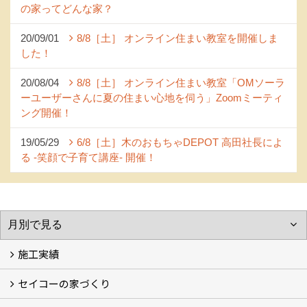
の家ってどんな家？
20/09/01
8/8［土］ オンライン住まい教室を開催しま
した！
20/08/04
8/8［土］ オンライン住まい教室「OMソーラ
ーユーザーさんに夏の住まい心地を伺う」Zoomミーティ
ング開催！
19/05/29
6/8［土］木のおもちゃDEPOT 高田社長によ
る -笑顔で子育て講座- 開催！
施工実績
セイコーの家づくり
フォトギャラリー
完工事例
お客様の声