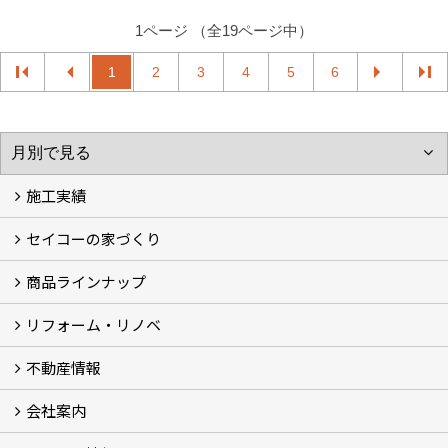
1ページ （全19ページ中）
1
2
3
4
5
6
施工実績
セイコーの家づくり
フォトギャラリー
完工事例
お客様の声
商品ラインナップ
家づくりコンセプト (2)
家づくりの特徴 (16)
□高性能住宅 (4)
□OMソーラーハウス (5)
□55歳からの家づくり
□わざわ座
□快適性 (4)
□光熱費 (3)
家づくりコラム
メンテナンス
リフォーム・リノベ
モデルハウス「Vita -ヴィータ-」
リノベーション モデルハウス「Crear -クレア-」
平屋の家
建築家とつくる家 (10)
不動産情報
セイコーのリフォーム・リノベ
もっと知りたい、セイコーのリフォーム・リノベ
会社案内
田宮・矢三の不動産ならセイコーハウジング
土地・中古住宅情報
賃貸情報
実家相続
ECOTOWN西矢三第3期・第4期分譲中