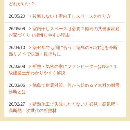
どれがいい？
26/05/20
後悔しない！室内干しスペースの作り方
26/05/09
室内干しスペースは必要？徳島の共働き家庭
が家づくりで後悔しやすい理由
26/04/10
築44年でも間に合う！徳島のRC住宅を外断
熱リノベで快適・長持ちに
26/03/08
断熱・気密の家にファンヒーターはNG？１
級建築士がわかりやすく解説
26/03/06
徳島で耐震対策、何から始める？無料の耐震
診断とは
26/02/27
断熱施工で失敗したくない方必見！高気密・
高断熱 次世代の断熱材