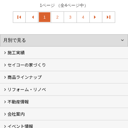
リフォーム・リノベ
モデルハウス「Vita -ヴィータ-」
リノベーション モデルハウス「Crear -クレア-」
平屋の家
建築家とつくる家 (10)
不動産情報
セイコーのリフォーム・リノベ
もっと知りたい、セイコーのリフォーム・リノベ
会社案内
田宮・矢三の不動産ならセイコーハウジング
土地・中古住宅情報
賃貸情報
実家相続
ECOTOWN西矢三第3期・第4期分譲中
イベント情報
会社概要
アクセス
スタッフ紹介
家づくりコラム
消費者志向自主宣言
ZEHビルダー2025年度実績報告書
SDGs宣言
リクルート
プライバシーポリシー
ご紹介キャンペーン
イベント予告
イベント報告
株式会社セイコーハウジング
〒770-0006
徳島県徳島市北矢三町3丁目1番79号
TEL：
088-631-8236
FAX：088-631-8698
＜営業時間＞9:00～18:30
＜定休日＞水曜日・祝祭日
Copyright (c) SEIKOHOUSING Co., Ltd. All Rights Reserved.