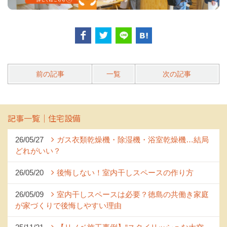
26/05/20
後悔しない！室内干しスペースの作り方
26/05/09
室内干しスペースは必要？徳島の共働き家庭
が家づくりで後悔しやすい理由
25/11/21
【リノベ施工事例】“スタイリッシュな大空
間”へ。築41年の実家を2階リビング中心に再構成｜徳島
の断熱×耐震リノベーション
25/10/02
【施工事例】今注目の大規模木造建築で3階
建て・クリニック・店舗を施工！耐震・断熱妥協なし！
25/09/19
なぜ今「木造建築」が大注目！？― 徳島の工
務店がやさしく解説 ―
23/06/09
映える、間接照明のテクニック！
23/02/01
畳の良さを再確認！暮らしに畳を!!