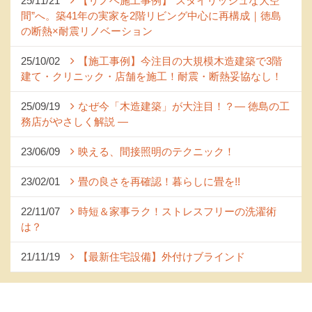
22/11/07
時短＆家事ラク！ストレスフリーの洗濯術
は？
21/11/19
【最新住宅設備】外付けブラインド
1ページ （全4ページ中）
1
2
3
4
施工実績
セイコーの家づくり
フォトギャラリー
完工事例
お客様の声
商品ラインナップ
家づくりコンセプト (2)
家づくりの特徴 (16)
□高性能住宅 (4)
□OMソーラーハウス (5)
□55歳からの家づくり
□わざわ座
□快適性 (4)
□光熱費 (3)
家づくりコラム
メンテナンス