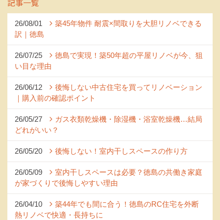
記事一覧
26/08/01
築45年物件 耐震×間取りを大胆リノベできる
訳｜徳島
26/07/25
徳島で実現！築50年超の平屋リノベが今、狙
い目な理由
26/06/12
後悔しない中古住宅を買ってリノベーション
｜購入前の確認ポイント
26/05/27
ガス衣類乾燥機・除湿機・浴室乾燥機…結局
どれがいい？
26/05/20
後悔しない！室内干しスペースの作り方
26/05/09
室内干しスペースは必要？徳島の共働き家庭
が家づくりで後悔しやすい理由
26/04/10
築44年でも間に合う！徳島のRC住宅を外断
熱リノベで快適・長持ちに