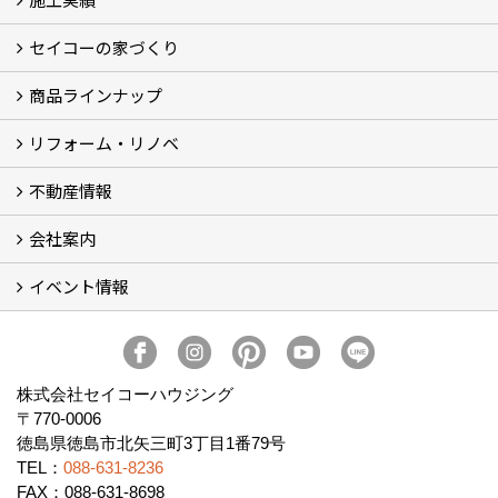
セイコーの家づくり
フォトギャラリー
完工事例
お客様の声
商品ラインナップ
家づくりコンセプト (2)
家づくりの特徴 (16)
□高性能住宅 (4)
□OMソーラーハウス (5)
□55歳からの家づくり
□わざわ座
□快適性 (4)
□光熱費 (3)
家づくりコラム
メンテナンス
リフォーム・リノベ
モデルハウス「Vita -ヴィータ-」
リノベーション モデルハウス「Crear -クレア-」
平屋の家
建築家とつくる家 (10)
不動産情報
セイコーのリフォーム・リノベ
もっと知りたい、セイコーのリフォーム・リノベ
会社案内
田宮・矢三の不動産ならセイコーハウジング
土地・中古住宅情報
賃貸情報
実家相続
ECOTOWN西矢三第3期・第4期分譲中
イベント情報
会社概要
アクセス
スタッフ紹介
家づくりコラム
消費者志向自主宣言
ZEHビルダー2025年度実績報告書
SDGs宣言
リクルート
プライバシーポリシー
ご紹介キャンペーン
イベント予告
イベント報告
株式会社セイコーハウジング
〒770-0006
徳島県徳島市北矢三町3丁目1番79号
TEL：
088-631-8236
FAX：088-631-8698