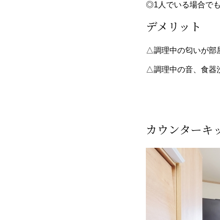
◎1人でいる場合で
デメリット
△調理中の匂いが部
△調理中の音、食器
カウンターキ