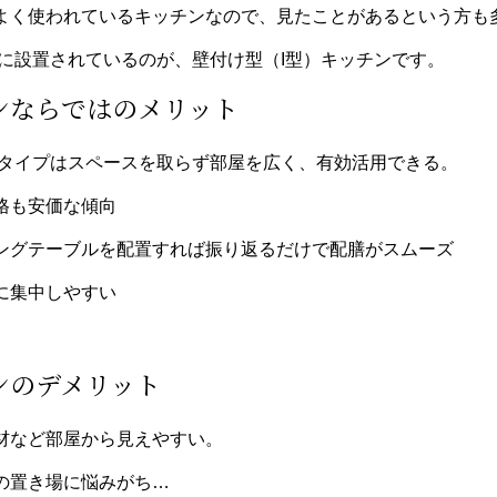
よく使われているキッチンなので、見たこと
が
あるという方も
に設置されているのが、壁付け型（
I型）キッチンです。
ンならではのメリット
型タイプはスペースを取らず部屋を広く
、有効活用できる。
格も安価な傾向
ングテーブルを配置すれば振り返るだけで配膳がスムーズ
に集中しやすい
ンの
デメリット
材
など
部屋から見えやすい
。
の置き場に悩みがち…