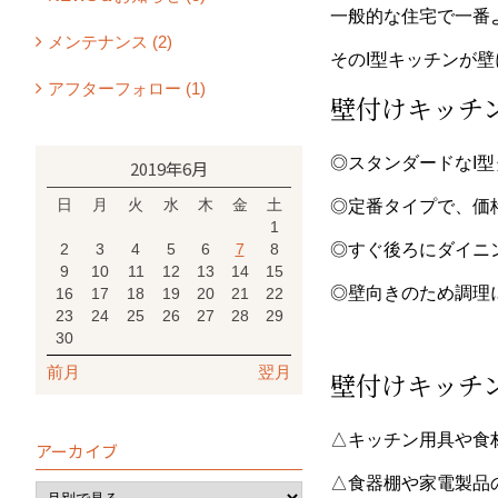
一般的な住宅で一番
メンテナンス (2)
その
I型
キッチンが壁
アフターフォロー (1)
壁付けキッチ
◎スタンダードなI
2019年6月
日
月
火
水
木
金
土
◎定番タイプで
、
価
1
2
3
4
5
6
7
8
◎すぐ後ろにダイニ
9
10
11
12
13
14
15
◎壁向きのため調理
16
17
18
19
20
21
22
23
24
25
26
27
28
29
30
前月
翌月
壁付けキッチ
△キッチン用具や食
アーカイブ
△食器棚や家電製品