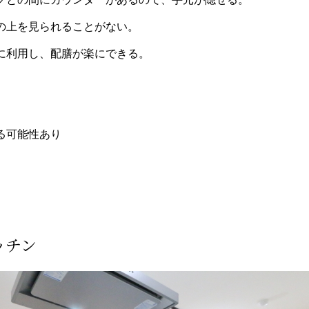
の上を見られることがない
。
に利用し
、
配膳が楽にできる
。
る可能性あり
ッチン