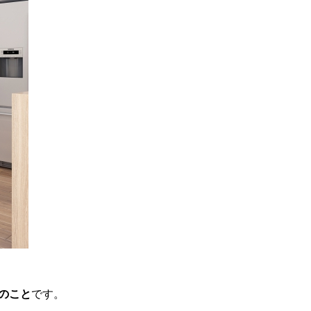
の
こと
です。