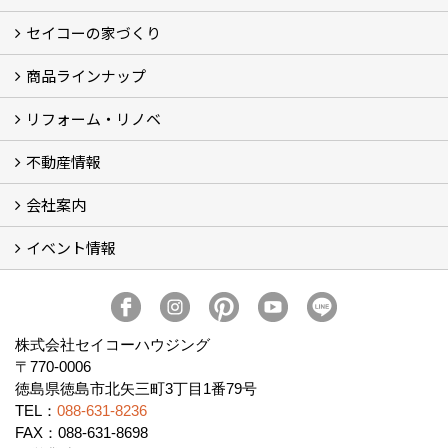
セイコーの家づくり
フォトギャラリー
完工事例
お客様の声
商品ラインナップ
家づくりコンセプト (2)
家づくりの特徴 (16)
□高性能住宅 (4)
□OMソーラーハウス (5)
□55歳からの家づくり
□わざわ座
□快適性 (4)
□光熱費 (3)
家づくりコラム
メンテナンス
リフォーム・リノベ
モデルハウス「Vita -ヴィータ-」
リノベーション モデルハウス「Crear -クレア-」
平屋の家
建築家とつくる家 (10)
不動産情報
セイコーのリフォーム・リノベ
もっと知りたい、セイコーのリフォーム・リノベ
会社案内
田宮・矢三の不動産ならセイコーハウジング
土地・中古住宅情報
賃貸情報
実家相続
ECOTOWN西矢三第3期・第4期分譲中
イベント情報
会社概要
アクセス
スタッフ紹介
家づくりコラム
消費者志向自主宣言
ZEHビルダー2025年度実績報告書
SDGs宣言
リクルート
プライバシーポリシー
ご紹介キャンペーン
イベント予告
イベント報告
株式会社セイコーハウジング
〒770-0006
徳島県徳島市北矢三町3丁目1番79号
TEL：
088-631-8236
FAX：088-631-8698