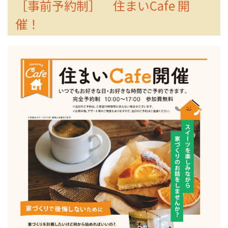
［事前予約制］ 住まいCafe 開
催！