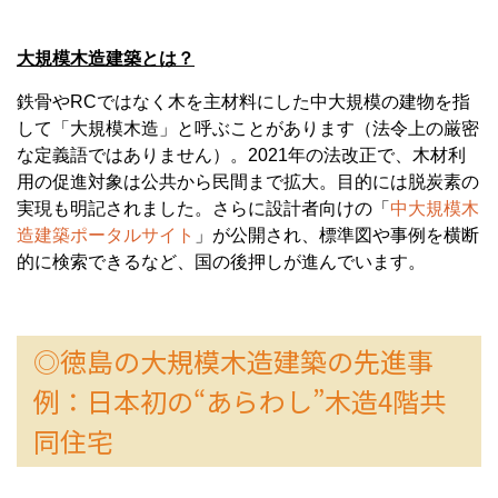
大規模木造建築とは？
鉄骨やRCではなく
木を主材料にした中大規模の建物
を指
して「大規模木造」と呼ぶことがあります（法令上の厳密
な定義語ではありません）。2021年の法改正で、木材利
用の促進対象は
公共から民間まで拡大
。目的には
脱炭素の
実現
も明記されました。さらに設計者向けの「
中大規模木
造建築ポータルサイト
」が公開され、
標準図や事例を横断
的に検索
できるなど、国の後押しが進んでいます。
◎徳島の大規模木造建築の先進事
例：日本初の“あらわし”木造4階共
同住宅