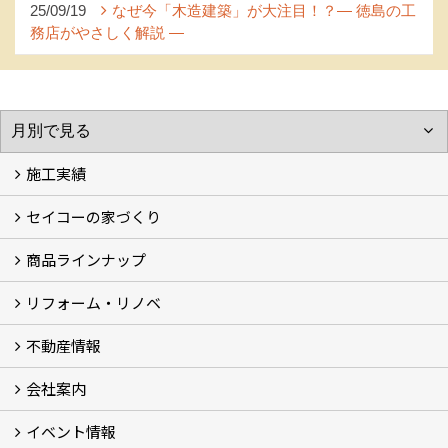
25/09/19
なぜ今「木造建築」が大注目！？― 徳島の工
務店がやさしく解説 ―
施工実績
セイコーの家づくり
フォトギャラリー
完工事例
お客様の声
商品ラインナップ
家づくりコンセプト (2)
家づくりの特徴 (16)
□高性能住宅 (4)
□OMソーラーハウス (5)
□55歳からの家づくり
□わざわ座
□快適性 (4)
□光熱費 (3)
家づくりコラム
メンテナンス
リフォーム・リノベ
モデルハウス「Vita -ヴィータ-」
リノベーション モデルハウス「Crear -クレア-」
平屋の家
建築家とつくる家 (10)
不動産情報
セイコーのリフォーム・リノベ
もっと知りたい、セイコーのリフォーム・リノベ
会社案内
田宮・矢三の不動産ならセイコーハウジング
土地・中古住宅情報
賃貸情報
実家相続
ECOTOWN西矢三第3期・第4期分譲中
イベント情報
会社概要
アクセス
スタッフ紹介
家づくりコラム
消費者志向自主宣言
ZEHビルダー2025年度実績報告書
SDGs宣言
リクルート
プライバシーポリシー
ご紹介キャンペーン