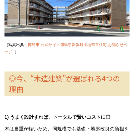
（写真出典：
徳島市 公式サイト徳島県新浜町団地県営住宅 お知らせペ
ージ
）
◎今、“木造建築”が選ばれる4つの
理由
1) うまく設計すれば、トータルで賢いコストに◎
木は自重が軽いため、同規模でも基礎・地盤改良の負担を