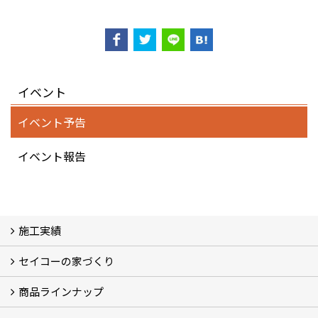
イベント
イベント予告
イベント報告
施工実績
セイコーの家づくり
フォトギャラリー
完工事例
お客様の声
商品ラインナップ
家づくりコンセプト (2)
家づくりの特徴 (16)
□高性能住宅 (4)
□OMソーラーハウス (5)
□55歳からの家づくり
□わざわ座
□快適性 (4)
□光熱費 (3)
家づくりコラム
メンテナンス