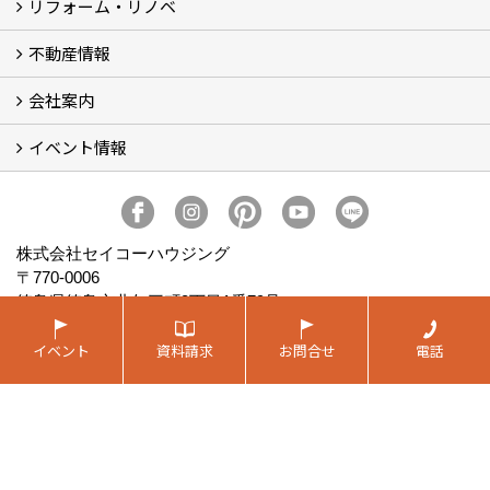
リフォーム・リノベ
モデルハウス「Vita -ヴィータ-」
リノベーション モデルハウス「Crear -クレア-」
平屋の家
建築家とつくる家 (10)
不動産情報
セイコーのリフォーム・リノベ
もっと知りたい、セイコーのリフォーム・リノベ
会社案内
田宮・矢三の不動産ならセイコーハウジング
土地・中古住宅情報
賃貸情報
実家相続
ECOTOWN西矢三第3期・第4期分譲中
イベント情報
会社概要
アクセス
スタッフ紹介
家づくりコラム
消費者志向自主宣言
ZEHビルダー2025年度実績報告書
SDGs宣言
リクルート
プライバシーポリシー
ご紹介キャンペーン
イベント予告
イベント報告
株式会社セイコーハウジング
〒770-0006
徳島県徳島市北矢三町3丁目1番79号
TEL：
088-631-8236
FAX：088-631-8698
イベント
資料請求
お問合せ
電話
＜営業時間＞9:00～18:30
＜定休日＞水曜日・祝祭日
Copyright (c) SEIKOHOUSING Co., Ltd. All Rights Reserved.