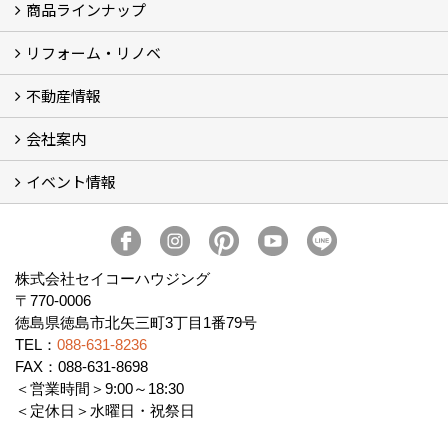
商品ラインナップ
家づくりコンセプト (2)
家づくりの特徴 (16)
□高性能住宅 (4)
□OMソーラーハウス (5)
□55歳からの家づくり
□わざわ座
□快適性 (4)
□光熱費 (3)
家づくりコラム
メンテナンス
リフォーム・リノベ
モデルハウス「Vita -ヴィータ-」
リノベーション モデルハウス「Crear -クレア-」
平屋の家
建築家とつくる家 (10)
不動産情報
セイコーのリフォーム・リノベ
もっと知りたい、セイコーのリフォーム・リノベ
会社案内
田宮・矢三の不動産ならセイコーハウジング
土地・中古住宅情報
賃貸情報
実家相続
ECOTOWN西矢三第3期・第4期分譲中
イベント情報
会社概要
アクセス
スタッフ紹介
家づくりコラム
消費者志向自主宣言
ZEHビルダー2025年度実績報告書
SDGs宣言
リクルート
プライバシーポリシー
ご紹介キャンペーン
イベント予告
イベント報告
株式会社セイコーハウジング
〒770-0006
徳島県徳島市北矢三町3丁目1番79号
TEL：
088-631-8236
FAX：088-631-8698
＜営業時間＞9:00～18:30
＜定休日＞水曜日・祝祭日