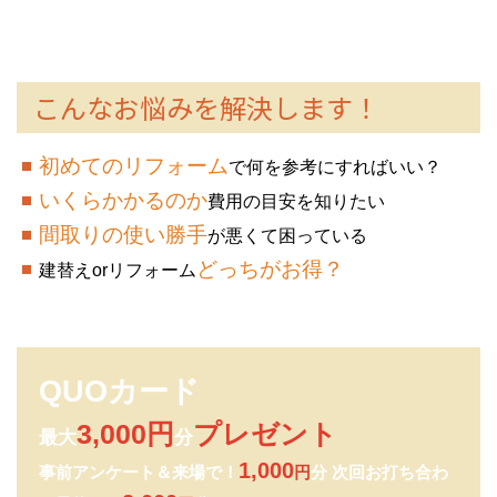
こんなお悩みを解決します！
初めてのリフォーム
で何を参考にすればいい？
いくらかかるのか
費用の目安を知りたい
間取りの使い勝手
が悪くて困っている
どっちがお得？
建替えorリフォーム
QUOカード
3,000円
プレゼント
最大
分
1,000
事前アンケート＆来場で！
円
分 次回お打ち合わ