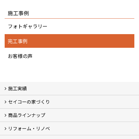
施工事例
フォトギャラリー
完工事例
お客様の声
施工実績
セイコーの家づくり
フォトギャラリー
完工事例
お客様の声
商品ラインナップ
家づくりコンセプト (2)
家づくりの特徴 (16)
□高性能住宅 (4)
□OMソーラーハウス (5)
□55歳からの家づくり
□わざわ座
□快適性 (4)
□光熱費 (3)
家づくりコラム
メンテナンス
リフォーム・リノベ
モデルハウス「Vita -ヴィータ-」
リノベーション モデルハウス「Crear -クレア-」
平屋の家
建築家とつくる家 (10)