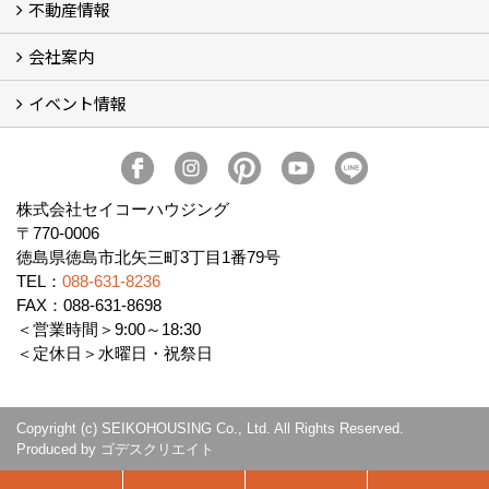
不動産情報
セイコーのリフォーム・リノベ
もっと知りたい、セイコーのリフォーム・リノベ
会社案内
田宮・矢三の不動産ならセイコーハウジング
土地・中古住宅情報
賃貸情報
実家相続
ECOTOWN西矢三第3期・第4期分譲中
イベント情報
会社概要
アクセス
スタッフ紹介
家づくりコラム
消費者志向自主宣言
ZEHビルダー2025年度実績報告書
SDGs宣言
リクルート
プライバシーポリシー
ご紹介キャンペーン
イベント予告
イベント報告
株式会社セイコーハウジング
〒770-0006
徳島県徳島市北矢三町3丁目1番79号
TEL：
088-631-8236
FAX：088-631-8698
＜営業時間＞9:00～18:30
＜定休日＞水曜日・祝祭日
Copyright (c) SEIKOHOUSING Co., Ltd. All Rights Reserved.
Produced by
ゴデスクリエイト