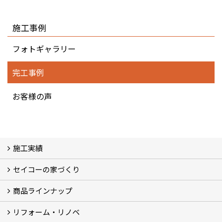
施工事例
フォトギャラリー
完工事例
お客様の声
施工実績
セイコーの家づくり
フォトギャラリー
完工事例
お客様の声
商品ラインナップ
家づくりコンセプト (2)
家づくりの特徴 (16)
□高性能住宅 (4)
□OMソーラーハウス (5)
□55歳からの家づくり
□わざわ座
□快適性 (4)
□光熱費 (3)
家づくりコラム
メンテナンス
リフォーム・リノベ
モデルハウス「Vita -ヴィータ-」
リノベーション モデルハウス「Crear -クレア-」
平屋の家
建築家とつくる家 (10)