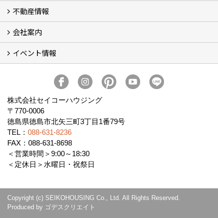
不動産情報
セイコーのリフォーム・リノベ
もっと知りたい、セイコーのリフォーム・リノベ
会社案内
田宮・矢三の不動産ならセイコーハウジング
土地・中古住宅情報
賃貸情報
実家相続
ECOTOWN西矢三第3期・第4期分譲中
イベント情報
会社概要
アクセス
スタッフ紹介
家づくりコラム
消費者志向自主宣言
ZEHビルダー2025年度実績報告書
SDGs宣言
リクルート
プライバシーポリシー
ご紹介キャンペーン
イベント予告
イベント報告
株式会社セイコーハウジング
〒770-0006
徳島県徳島市北矢三町3丁目1番79号
TEL：
088-631-8236
FAX：088-631-8698
＜営業時間＞9:00～18:30
＜定休日＞水曜日・祝祭日
Copyright (c) SEIKOHOUSING Co., Ltd. All Rights Reserved.
Produced by
ゴデスクリエイト