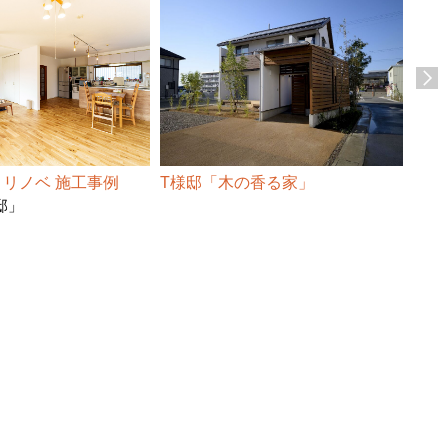
リノベ 施工事例
T様邸「木の香る家」
E様
邸」
規模