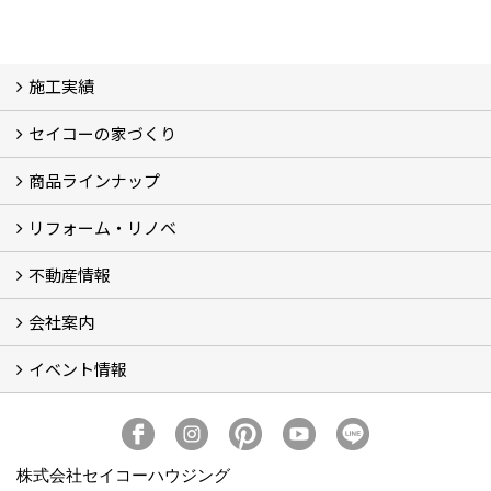
施工実績
セイコーの家づくり
フォトギャラリー
完工事例
お客様の声
商品ラインナップ
家づくりコンセプト (2)
家づくりの特徴 (16)
□高性能住宅 (4)
□OMソーラーハウス (5)
□55歳からの家づくり
□わざわ座
□快適性 (4)
□光熱費 (3)
家づくりコラム
メンテナンス
リフォーム・リノベ
モデルハウス「Vita -ヴィータ-」
リノベーション モデルハウス「Crear -クレア-」
平屋の家
建築家とつくる家 (10)
不動産情報
セイコーのリフォーム・リノベ
もっと知りたい、セイコーのリフォーム・リノベ
会社案内
田宮・矢三の不動産ならセイコーハウジング
土地・中古住宅情報
賃貸情報
実家相続
ECOTOWN西矢三第3期・第4期分譲中
イベント情報
会社概要
アクセス
スタッフ紹介
家づくりコラム
消費者志向自主宣言
ZEHビルダー2025年度実績報告書
SDGs宣言
リクルート
プライバシーポリシー
ご紹介キャンペーン
イベント予告
イベント報告
株式会社セイコーハウジング