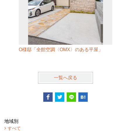
O様邸「全館空調〈OMX〉のある平屋」
D様邸「
一覧へ戻る
地域別
すべて