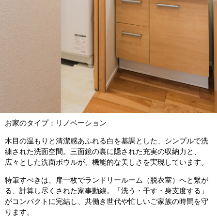
お家のタイプ：リノベーション
木目の温もりと清潔感あふれる白を基調とした、シンプルで洗
練された洗面空間。三面鏡の裏に隠された充実の収納力と、
広々とした洗面ボウルが、機能的な美しさを実現しています。
特筆すべきは、扉一枚でランドリールーム（脱衣室）へと繋が
る、計算し尽くされた家事動線。「洗う・干す・身支度する」
がコンパクトに完結し、共働き世代や忙しいご家族の時間を守
ります。