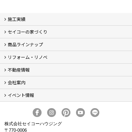
施工実績
セイコーの家づくり
フォトギャラリー
完工事例
お客様の声
商品ラインナップ
家づくりコンセプト (2)
家づくりの特徴 (16)
□高性能住宅 (4)
□OMソーラーハウス (5)
□55歳からの家づくり
□わざわ座
□快適性 (4)
□光熱費 (3)
家づくりコラム
メンテナンス
リフォーム・リノベ
モデルハウス「Vita -ヴィータ-」
リノベーション モデルハウス「Crear -クレア-」
平屋の家
建築家とつくる家 (10)
不動産情報
セイコーのリフォーム・リノベ
もっと知りたい、セイコーのリフォーム・リノベ
会社案内
田宮・矢三の不動産ならセイコーハウジング
土地・中古住宅情報
賃貸情報
実家相続
ECOTOWN西矢三第3期・第4期分譲中
イベント情報
会社概要
アクセス
スタッフ紹介
家づくりコラム
消費者志向自主宣言
ZEHビルダー2025年度実績報告書
SDGs宣言
リクルート
プライバシーポリシー
ご紹介キャンペーン
イベント予告
イベント報告
株式会社セイコーハウジング
〒770-0006