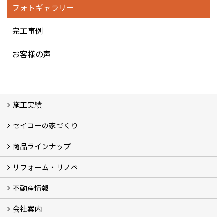
フォトギャラリー
完工事例
お客様の声
施工実績
セイコーの家づくり
フォトギャラリー
完工事例
お客様の声
商品ラインナップ
家づくりコンセプト (2)
家づくりの特徴 (16)
□高性能住宅 (4)
□OMソーラーハウス (5)
□55歳からの家づくり
□わざわ座
□快適性 (4)
□光熱費 (3)
家づくりコラム
メンテナンス
リフォーム・リノベ
モデルハウス「Vita -ヴィータ-」
リノベーション モデルハウス「Crear -クレア-」
平屋の家
建築家とつくる家 (10)
不動産情報
セイコーのリフォーム・リノベ
もっと知りたい、セイコーのリフォーム・リノベ
会社案内
田宮・矢三の不動産ならセイコーハウジング
土地・中古住宅情報
賃貸情報
実家相続
ECOTOWN西矢三第3期・第4期分譲中