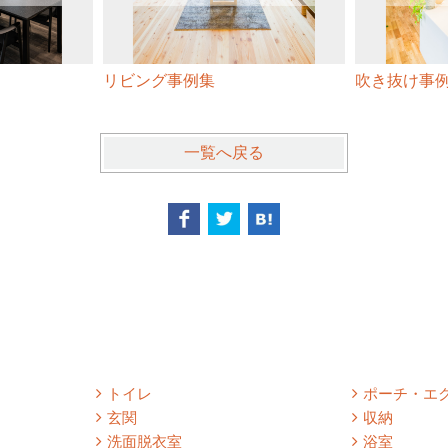
リビング事例集
吹き抜け事
一覧へ戻る
トイレ
ポーチ・エ
玄関
収納
洗面脱衣室
浴室