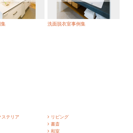
例集
洗面脱衣室事例集
寝室
クステリア
リビング
書斎
和室