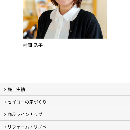
村岡 浩子
施工実績
セイコーの家づくり
フォトギャラリー
完工事例
お客様の声
商品ラインナップ
家づくりコンセプト (2)
家づくりの特徴 (16)
□高性能住宅 (4)
□OMソーラーハウス (5)
□55歳からの家づくり
□わざわ座
□快適性 (4)
□光熱費 (3)
家づくりコラム
メンテナンス
リフォーム・リノベ
モデルハウス「Vita -ヴィータ-」
リノベーション モデルハウス「Crear -クレア-」
平屋の家
建築家とつくる家 (10)