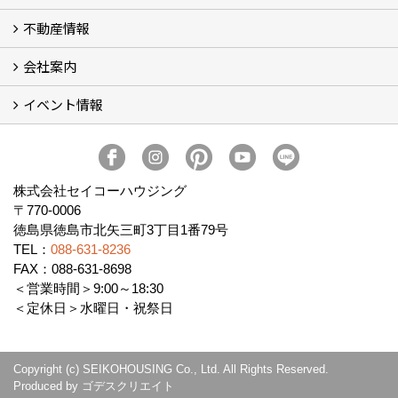
不動産情報
セイコーのリフォーム・リノベ
もっと知りたい、セイコーのリフォーム・リノベ
会社案内
田宮・矢三の不動産ならセイコーハウジング
土地・中古住宅情報
賃貸情報
実家相続
ECOTOWN西矢三第3期・第4期分譲中
イベント情報
会社概要
アクセス
スタッフ紹介
家づくりコラム
消費者志向自主宣言
ZEHビルダー2025年度実績報告書
SDGs宣言
リクルート
プライバシーポリシー
ご紹介キャンペーン
イベント予告
イベント報告
株式会社セイコーハウジング
〒770-0006
徳島県徳島市北矢三町3丁目1番79号
TEL：
088-631-8236
FAX：088-631-8698
＜営業時間＞9:00～18:30
＜定休日＞水曜日・祝祭日
Copyright (c) SEIKOHOUSING Co., Ltd. All Rights Reserved.
Produced by
ゴデスクリエイト