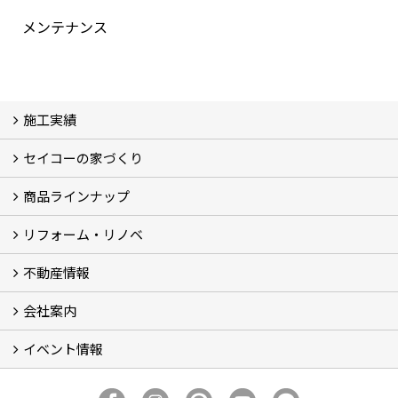
メンテナンス
施工実績
セイコーの家づくり
フォトギャラリー
完工事例
お客様の声
商品ラインナップ
家づくりコンセプト (2)
家づくりの特徴 (16)
□高性能住宅 (4)
□OMソーラーハウス (5)
□55歳からの家づくり
□わざわ座
□快適性 (4)
□光熱費 (3)
家づくりコラム
メンテナンス
リフォーム・リノベ
モデルハウス「Vita -ヴィータ-」
リノベーション モデルハウス「Crear -クレア-」
平屋の家
建築家とつくる家 (10)
不動産情報
セイコーのリフォーム・リノベ
もっと知りたい、セイコーのリフォーム・リノベ
会社案内
田宮・矢三の不動産ならセイコーハウジング
土地・中古住宅情報
賃貸情報
実家相続
ECOTOWN西矢三第3期・第4期分譲中
イベント情報
会社概要
アクセス
スタッフ紹介
家づくりコラム
消費者志向自主宣言
ZEHビルダー2025年度実績報告書
SDGs宣言
リクルート
プライバシーポリシー
ご紹介キャンペーン
イベント予告
イベント報告